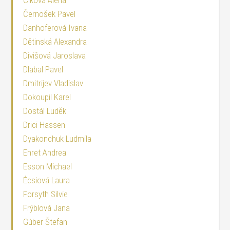
Ciková Alena
Černošek Pavel
Danhoferová Ivana
Dětinská Alexandra
Divišová Jaroslava
Dlabal Pavel
Dmitrijev Vladislav
Dokoupil Karel
Dostál Luděk
Drici Hassen
Dyakonchuk Ludmila
Ehret Andrea
Esson Michael
Écsiová Laura
Forsyth Silvie
Frýblová Jana
Gúber Štefan