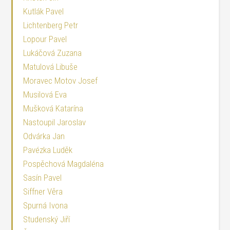
Kutlák Pavel
Lichtenberg Petr
Lopour Pavel
Lukáčová Zuzana
Matulová Libuše
Moravec Motov Josef
Musilová Eva
Mušková Katarína
Nastoupil Jaroslav
Odvárka Jan
Pavézka Luděk
Pospěchová Magdaléna
Sasín Pavel
Siffner Věra
Spurná Ivona
Studenský Jiří