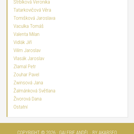
Štrbíková Veronika
Tatarkovičová Věra
Tomišková Jaroslava
Vaculka Tomáš
Valenta Milan
Vidlák Jiří
Vilím Jaroslav
Vlasák Jaroslav
Zlamal Petr
Zouhar Pavel
Zwinsová Jana
Žalmánková Světlana
Živorová Dana
Ostatní
COPYRIGHT © 2026 · GALERIE ANDĚL · BY AKARSEO